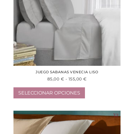
JUEGO SABANAS VENECIA LISO
Rango
85,00
€
-
155,00
€
Este
de
producto
precios:
SELECCIONAR OPCIONES
tiene
desde
múltiples
85,00 €
variantes.
hasta
Las
155,00 €
opciones
se
pueden