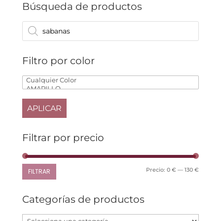
Búsqueda de productos
pueden
producto
elegir
Búsqueda
en
de
productos
la
página
de
Filtro por color
producto
APLICAR
Filtrar por precio
Precio
Precio
Precio:
0 €
—
130 €
FILTRAR
mínimo
máxim
Categorías de productos