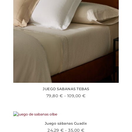
elegir
en
la
página
de
producto
JUEGO SABANAS TEBAS
Rango
79,80
€
-
109,00
€
Este
de
producto
precios:
tiene
desde
múltiples
79,80 €
Juego sábanas Guadix
variantes.
hasta
Rango
24,29
€
-
35,00
€
Las