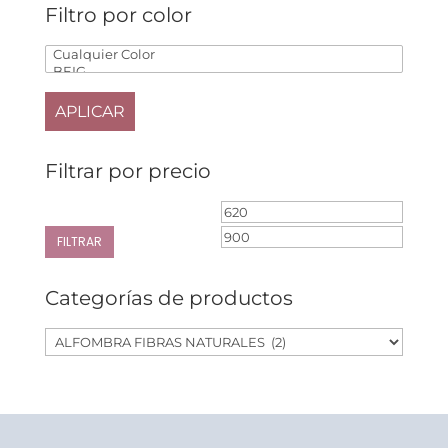
pueden
Filtro por color
elegir
en
la
página
de
APLICAR
producto
Filtrar por precio
Precio
Precio
mínimo
máxim
FILTRAR
Categorías de productos