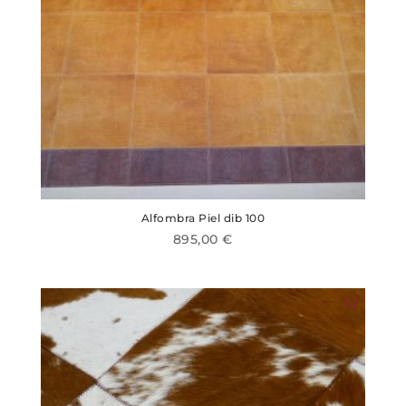
Alfombra Piel dib 100
895,00
€
Este
producto
tiene
múltiples
variantes.
Las
opciones
se
pueden