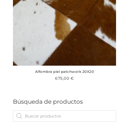
elegir
en
la
página
de
producto
Alfombra piel patchwork 20X20
675,00
€
Este
producto
tiene
Búsqueda de productos
múltiples
variantes.
Búsqueda
Las
de
productos
opciones
se