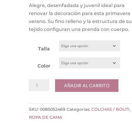
Alegre, desenfadada y juvenil ideal para
hasta
renovar la decoración para esta primavera
109,95 €
verano. Su fino relleno y la estructura de su
tejido configuran una prenda con cuerpo.
Talla
Color
Colcha
AÑADIR AL CARRITO
Bouti
Lowland
dib.
SKU:
0085052469
Categorías:
COLCHAS / BOUTI
,
469
ROPA DE CAMA
cantidad