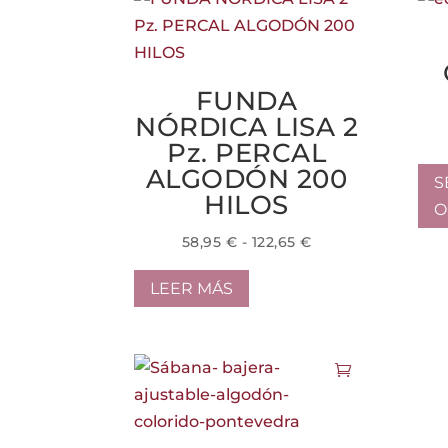
FUNDA
NÓRDICA LISA 2
Pz. PERCAL
ALGODÓN 200
S
HILOS
O
Rango
58,95
€
-
122,65
€
de
precios:
LEER MÁS
desde
58,95 €
hasta
122,65 €