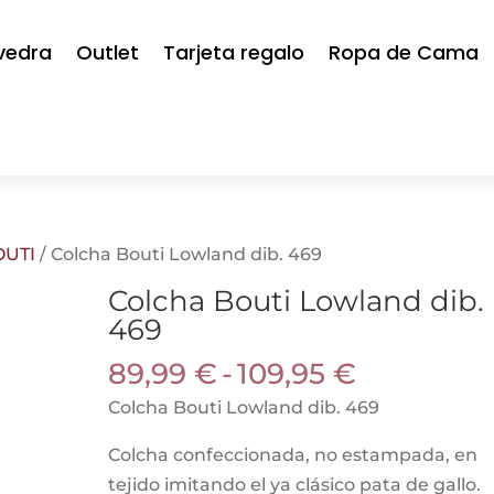
vedra
Outlet
Tarjeta regalo
Ropa de Cama
OUTI
/ Colcha Bouti Lowland dib. 469
Colcha Bouti Lowland dib.
469
Rango
89,99
€
-
109,95
€
de
Colcha Bouti Lowland dib. 469
precios:
Colcha confeccionada, no estampada, en
desde
tejido imitando el ya clásico pata de gallo.
89,99 €