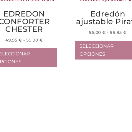
EDREDON
Edredón
CONFORTER
ajustable Pira
CHESTER
R
95,00
€
-
99,95
€
d
Rango
49,95
€
-
59,90
€
pr
SELECCIONAR
de
Este
de
precios:
ELECCIONAR
OPCIONES
producto
95
desde
PCIONES
tiene
ha
49,95 €
múltiples
99
hasta
variantes.
59,90 €
Las
opciones
se
pueden
elegir
en