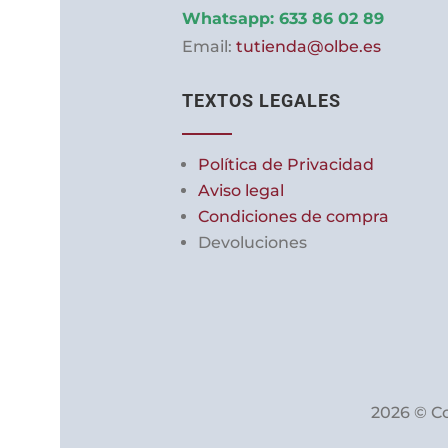
de
Whatsapp:
633 86 02 89
producto
Email:
tutienda@olbe.es
TEXTOS LEGALES
Política de Privacidad
Aviso legal
Condiciones de compra
Devoluciones
2026 © Co