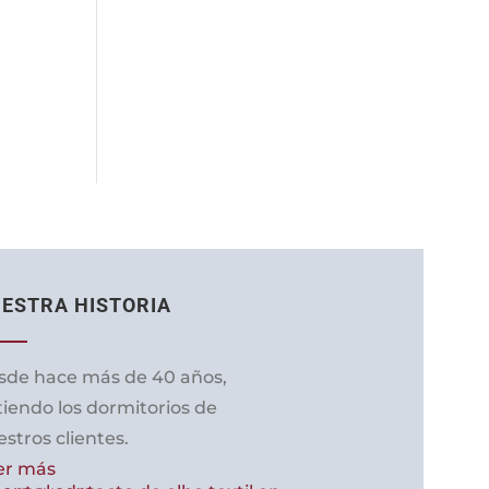
página
de
producto
ESTRA HISTORIA
sde hace más de 40 años,
tiendo los dormitorios de
stros clientes.
er más