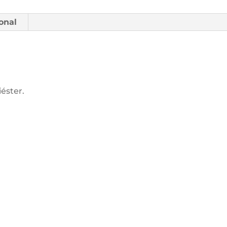
onal
éster.