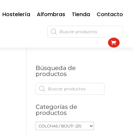
Hostelería
Alfombras
Tienda
Contacto
Búsqueda
de
productos
Búsqueda de
productos
Búsqueda
de
productos
Categorías de
productos