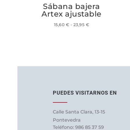
Sábana bajera
Artex ajustable
Rango
15,60
€
-
23,95
€
de
Este
precios:
producto
desde
tiene
15,60 €
múltiples
hasta
variantes.
23,95 €
Las
opciones
se
PUEDES VISITARNOS EN
pueden
elegir
en
Calle Santa Clara, 13-15
la
Pontevedra
página
Teléfono: 986 85 37 59