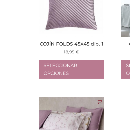
COJÍN FOLDS 45X45 dib. 1
18,95
€
Este
SELECCIONAR
S
producto
OPCIONES
O
tiene
múltiples
variantes.
Las
opciones
se
pueden
elegir