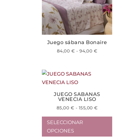
en
la
página
de
producto
Juego sábana Bonaire
Rango
84,00
€
-
94,00
€
de
Este
precios:
producto
desde
tiene
84,00 €
múltiples
hasta
variantes.
94,00 €
JUEGO SABANAS
VENECIA LISO
Las
Rango
85,00
€
-
155,00
€
opciones
de
Este
se
precios:
SELECCIONAR
producto
pueden
desde
OPCIONES
tiene
elegir
85,00 €