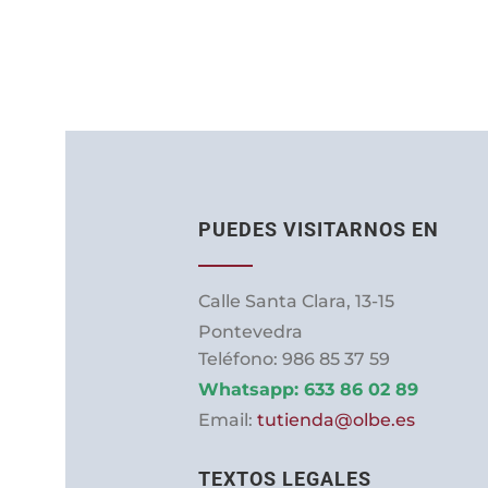
múltiples
en
hasta
variantes.
155,00 €
la
Las
página
opciones
de
se
producto
pueden
elegir
en
PUEDES VISITARNOS EN
la
página
de
Calle Santa Clara, 13-15
producto
Pontevedra
Teléfono: 986 85 37 59
Whatsapp:
633 86 02 89
Email:
tutienda@olbe.es
TEXTOS LEGALES