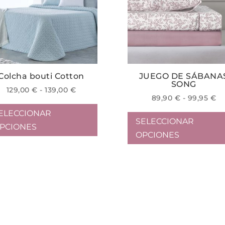
Colcha bouti Cotton
JUEGO DE SÁBANA
SONG
Rango
129,00
€
-
139,00
€
R
89,90
€
-
99,95
€
de
Este
d
precios:
ELECCIONAR
producto
pr
SELECCIONAR
desde
PCIONES
tiene
de
OPCIONES
129,00 €
múltiples
89
hasta
ha
variantes.
139,00 €
99
Las
opciones
se
pueden
elegir