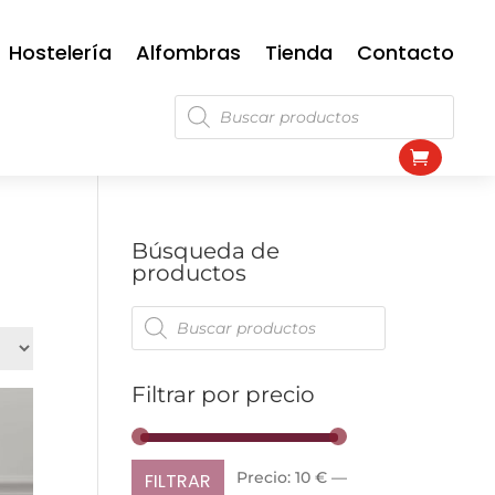
Hostelería
Alfombras
Tienda
Contacto
Búsqueda
de
productos
Búsqueda de
productos
Búsqueda
de
productos
Filtrar por precio
Precio
Precio
Precio:
10 €
—
FILTRAR