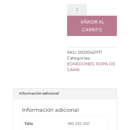
EDREDON
CONFORTER
BILOBA
AÑADIR AL
dib.
CARRITO
171
cantidad
SKU:
00250421171
Categorías:
EDREDONES
,
ROPA DE
CAMA
Información adicional
Información adicional
Talla
180, 235, 250