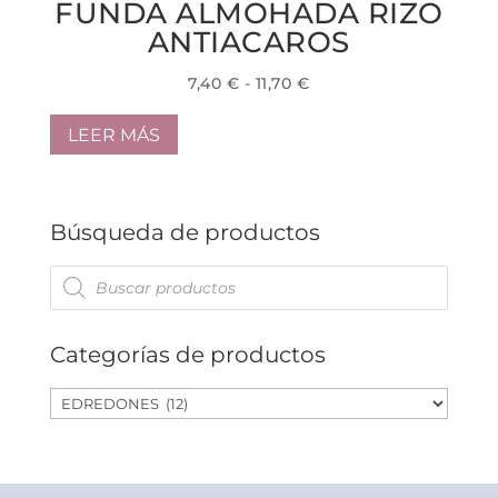
FUNDA ALMOHADA RIZO
variantes.
hasta
Las
ANTIACAROS
58,00 €
opciones
se
Rango
7,40
€
-
11,70
€
pueden
de
elegir
precios:
LEER MÁS
en
desde
la
página
7,40 €
de
hasta
producto
Búsqueda de productos
11,70 €
Búsqueda
de
productos
Categorías de productos