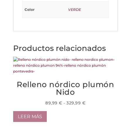
Color
VERDE
Productos relacionados
Relleno nórdico plumón
Nido
Rango
89,99
€
-
329,99
€
de
precios:
LEER MÁS
desde
89,99 €