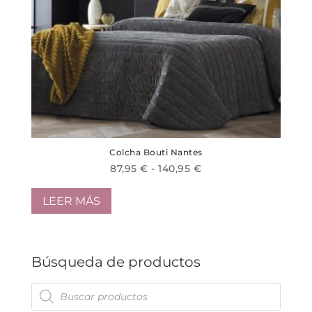
Colcha Bouti Nantes
Rango
87,95
€
-
140,95
€
de
precios:
LEER MÁS
desde
87,95 €
hasta
Búsqueda de productos
140,95 €
Búsqueda
de
productos