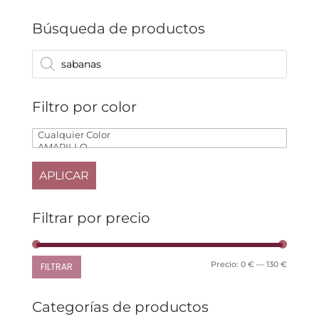
48,95 €
variantes.
en
hasta
Las
Búsqueda de productos
la
49,95 €
opciones
página
se
Búsqueda
de
de
pueden
producto
productos
elegir
en
Filtro por color
la
página
de
producto
APLICAR
Filtrar por precio
Precio
Precio
Precio:
0 €
—
130 €
FILTRAR
mínimo
máxim
Categorías de productos