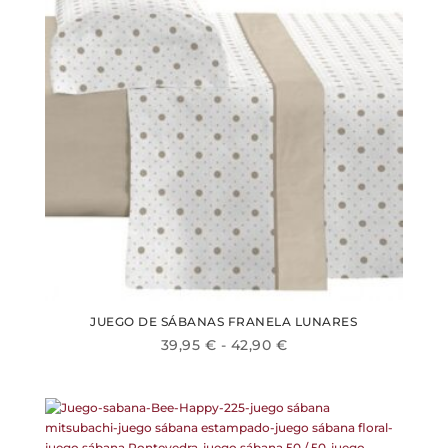
pueden
elegir
en
la
página
de
producto
JUEGO DE SÁBANAS FRANELA LUNARES
Rango
39,95
€
-
42,90
€
Este
de
producto
precios:
tiene
desde
múltiples
39,95 €
variantes.