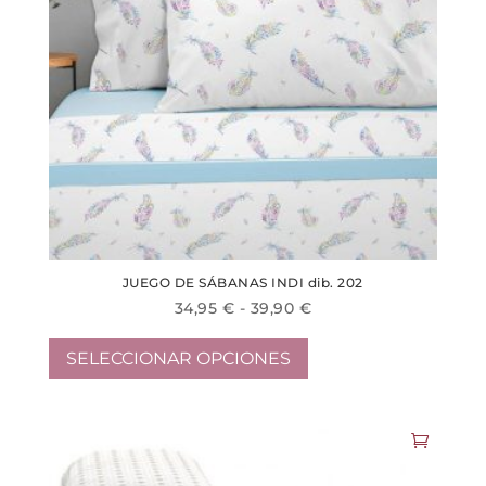
JUEGO DE SÁBANAS INDI dib. 202
Rango
34,95
€
-
39,90
€
Este
de
producto
precios:
SELECCIONAR OPCIONES
tiene
desde
múltiples
34,95 €
variantes.
hasta
Las
39,90 €
opciones
se