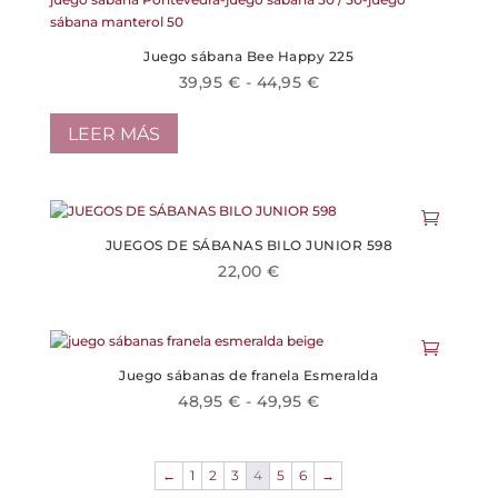
hasta
Las
42,90 €
opciones
Juego sábana Bee Happy 225
se
Rango
39,95
€
-
44,95
€
pueden
de
elegir
en
precios:
LEER MÁS
la
desde
página
39,95 €
de
hasta
producto
44,95 €
JUEGOS DE SÁBANAS BILO JUNIOR 598
22,00
€
Este
producto
tiene
múltiples
Juego sábanas de franela Esmeralda
variantes.
Rango
48,95
€
-
49,95
€
Las
Este
de
opciones
producto
se
precios:
tiene
pueden
desde
←
1
2
3
4
5
6
→
múltiples
elegir