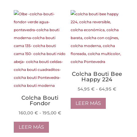
desde
desde
tiene
134,95 €
47,50 €
múltiples
hasta
hasta
variantes.
164,95 €
61,95 €
Las
opciones
se
pueden
elegir
en
Colcha Bouti Bee
la
Happy 224
página
Rango
54,95
€
-
64,95
€
de
de
Colcha Bouti
producto
Fondor
LEER MÁS
precios:
Rango
desde
160,00
€
-
195,00
€
de
54,95 €
LEER MÁS
precios:
hasta
desde
64,95 €