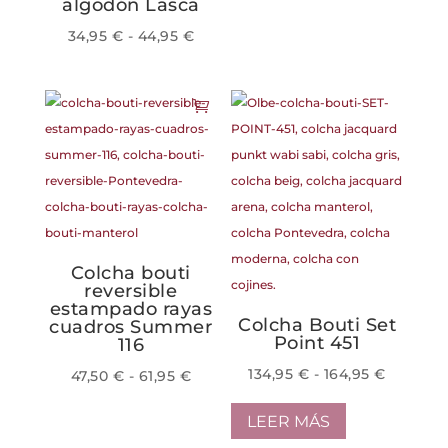
tiene
algodón Lasca
de
múltiples
producto
Rango
34,95
€
-
44,95
€
variantes.
de
Este
Las
precios:
producto
opciones
desde
tiene
se
34,95 €
múltiples
pueden
hasta
variantes.
elegir
44,95 €
Las
en
opciones
la
se
página
pueden
Colcha bouti
de
reversible
elegir
estampado rayas
producto
en
Colcha Bouti Set
cuadros Summer
Point 451
116
la
Rango
página
134,95
€
-
164,95
€
Rango
47,50
€
-
61,95
€
de
de
de
Este
LEER MÁS
precios:
producto
precios:
producto