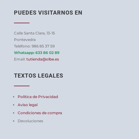
59,95 €
Las
PUEDES VISITARNOS EN
opciones
se
pueden
Calle Santa Clara, 13-15
elegir
Pontevedra
en
Teléfono: 986 85 37 59
Whatsapp:
633 86 02 89
la
Email:
tutienda@olbe.es
página
de
TEXTOS LEGALES
producto
Política de Privacidad
Aviso legal
Condiciones de compra
Devoluciones